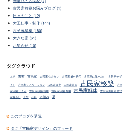
懸造りの古民家 (7)
古民家移築お悩みブログ (1)
日々のこと (12)
大工仕事・制作 (144)
古民家移築 (180)
大きな家 (61)
お知らせ (10)
タグクラウド
古材
古民家
上棟
古民家 住みたい
古民家 解体費用
古民家に住みたい
古民家デザ
古民家移築
イン
古民家リノベーション
古民家再生
古民家外観
古民
古民家解体
家移築 いくら
古民家移築 相場
古民家移築 費用
古民家風新築 古民
木組み
梁
家暮らし
土壁
小舞
このブログを購読
タグ「古民家デザイン」のフィード