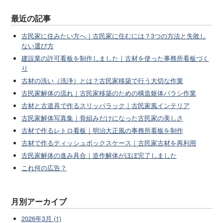
最近の記事
古民家に住みたい方へ｜古民家に住むには？3つの方法と失敗し
ない選び方
建設業の許可看板を制作しました｜古材を使った事務所看板づく
り
古材の洗い（洗浄）とは？古民家移築で行う大切な作業
古民家解体の流れ｜古民家移築のための構造躯体バラシ作業
古材と古道具で作るスリッパラック｜古民家風インテリア
古民家解体写真集｜骨組みだけになった古民家の美しさ
古材で作るレトロ看板｜明治大正風の事務所看板を制作
古材で作るティッシュボックスケース｜古民家古材を再利用
古民家解体の進み具合｜造作解体がほぼ完了しました
これ何の広告？
月別アーカイブ
2026年3月 (1)