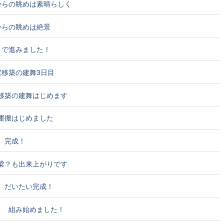
場からの眺めは素晴らしく
場からの眺めは絶景
桁まで進みました！
民家移築の建舞3日目
家移築の建舞はじめます
の運搬はじめました
り 完成！
？梁？も出来上がりです
り だいたい完成！
造り 組み始めました！