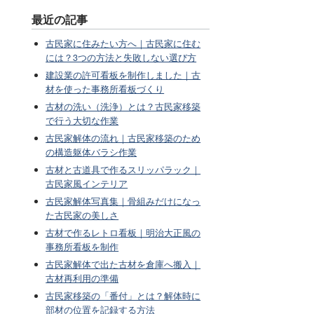
最近の記事
古民家に住みたい方へ｜古民家に住む
には？3つの方法と失敗しない選び方
建設業の許可看板を制作しました｜古
材を使った事務所看板づくり
古材の洗い（洗浄）とは？古民家移築
で行う大切な作業
古民家解体の流れ｜古民家移築のため
の構造躯体バラシ作業
古材と古道具で作るスリッパラック｜
古民家風インテリア
古民家解体写真集｜骨組みだけになっ
た古民家の美しさ
古材で作るレトロ看板｜明治大正風の
事務所看板を制作
古民家解体で出た古材を倉庫へ搬入｜
古材再利用の準備
古民家移築の「番付」とは？解体時に
部材の位置を記録する方法