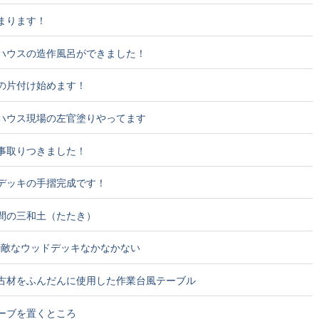
まります！
ストハウスの造作風呂ができました！
家の片付け始めます！
ストハウス現場の左官塗りやってます
無事取りつきました！
ドデッキの手摺完成です！
土間の三和土（たたき）
な素敵なウッドデッキなかなかない
節の古材をふんだんに使用した作業台風テーブル
トーブを置くところ