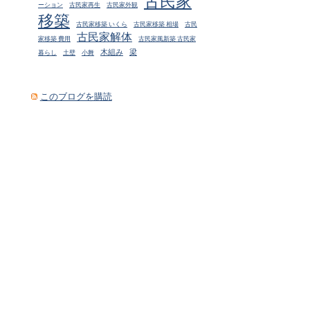
ーション
古民家再生
古民家外観
移築
古民家移築 いくら
古民家移築 相場
古民
古民家解体
家移築 費用
古民家風新築 古民家
木組み
梁
暮らし
土壁
小舞
このブログを購読