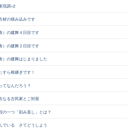
家現調×2
古材の積み込みです
倉）の建舞４日目です
倉）の建舞２日目です
倉）の建舞はじまりました
たすら根継ぎです！
ってなんだろう？
次なる古民家とご対面
程の一つ「刻み直し」とは？
んでいる さてどうしよう