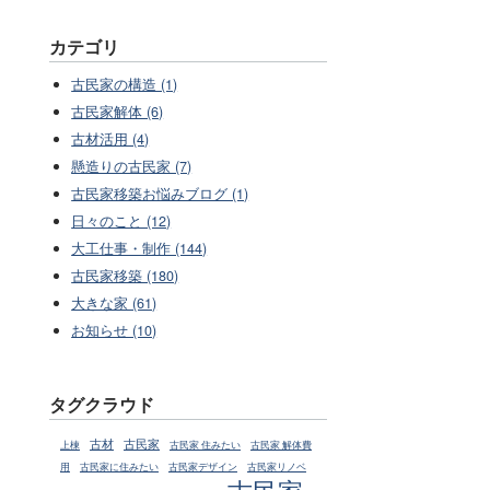
カテゴリ
古民家の構造 (1)
古民家解体 (6)
古材活用 (4)
懸造りの古民家 (7)
古民家移築お悩みブログ (1)
日々のこと (12)
大工仕事・制作 (144)
古民家移築 (180)
大きな家 (61)
お知らせ (10)
タグクラウド
古材
古民家
上棟
古民家 住みたい
古民家 解体費
用
古民家に住みたい
古民家デザイン
古民家リノベ
古民家