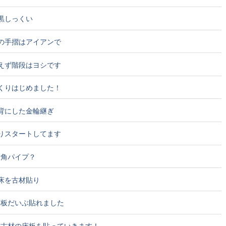
の黒しっくい
トの手摺はアイアンで
あえず階段はヨシです
つくりはじめました！
を背にした金輪継ぎ
塗りスタートしてます
に角パイプ？
の床を古材貼り
床板だいぶ貼れました
から古材の床板を貼っていきます！