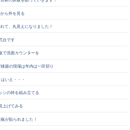
窓から外を見る
がとれて、丸見えになりました！
の式台です
の板で洗面カウンターを
民家移築の現場は年内は一区切り
冬とはいえ・・・
サッシの枠を組み立てる
ら見上げてみる
粧裏板が貼られました！