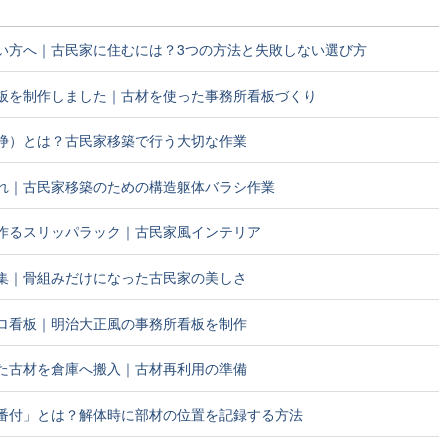
い方へ｜古民家に住むには？3つの方法と失敗しない選び方
板を制作しました｜古材を使った事務所看板づくり
浄）とは？古民家移築で行う大切な作業
れ｜古民家移築のための構造躯体バラシ作業
作るスリッパラック｜古民家風インテリア
集｜骨組みだけになった古民家の美しさ
ロ看板｜明治大正風の事務所看板を制作
た古材を倉庫へ搬入｜古材再利用の準備
番付」とは？解体時に部材の位置を記録する方法